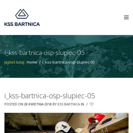
i_kss-bartnica-osp-slupiec-05
Jesteś tutaj:
Home
/
i_kss-bartnica-osp-slupiec-05
i_kss-bartnica-osp-slupiec-05
POSTED ON 28 KWIETNIA 2018
BY
KSS BARTNICA
IN
/