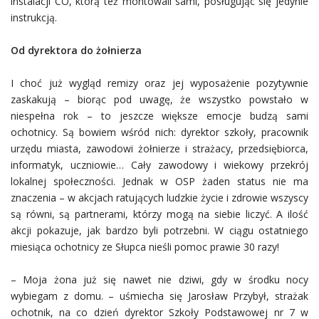
instalacji CO, którą też montowali sami, posługując się jedynie
instrukcją.
Od dyrektora do żołnierza
I choć już wygląd remizy oraz jej wyposażenie pozytywnie
zaskakują – biorąc pod uwagę, że wszystko powstało w
niespełna rok – to jeszcze większe emocje budzą sami
ochotnicy. Są bowiem wśród nich: dyrektor szkoły, pracownik
urzędu miasta, zawodowi żołnierze i strażacy, przedsiębiorca,
informatyk, uczniowie… Cały zawodowy i wiekowy przekrój
lokalnej społeczności. Jednak w OSP żaden status nie ma
znaczenia – w akcjach ratujących ludzkie życie i zdrowie wszyscy
są równi, są partnerami, którzy mogą na siebie liczyć. A ilość
akcji pokazuje, jak bardzo byli potrzebni. W ciągu ostatniego
miesiąca ochotnicy ze Słupca nieśli pomoc prawie 30 razy!
– Moja żona już się nawet nie dziwi, gdy w środku nocy
wybiegam z domu. – uśmiecha się Jarosław Przybył, strażak
ochotnik, na co dzień dyrektor Szkoły Podstawowej nr 7 w