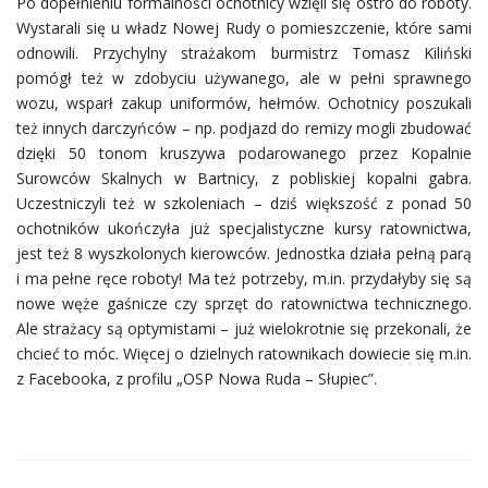
Po dopełnieniu formalności ochotnicy wzięli się ostro do roboty.
Wystarali się u władz Nowej Rudy o pomieszczenie, które sami
odnowili. Przychylny strażakom burmistrz Tomasz Kiliński
pomógł też w zdobyciu używanego, ale w pełni sprawnego
wozu, wsparł zakup uniformów, hełmów. Ochotnicy poszukali
też innych darczyńców – np. podjazd do remizy mogli zbudować
dzięki 50 tonom kruszywa podarowanego przez Kopalnie
Surowców Skalnych w Bartnicy, z pobliskiej kopalni gabra.
Uczestniczyli też w szkoleniach – dziś większość z ponad 50
ochotników ukończyła już specjalistyczne kursy ratownictwa,
jest też 8 wyszkolonych kierowców. Jednostka działa pełną parą
i ma pełne ręce roboty! Ma też potrzeby, m.in. przydałyby się są
nowe węże gaśnicze czy sprzęt do ratownictwa technicznego.
Ale strażacy są optymistami – już wielokrotnie się przekonali, że
chcieć to móc. Więcej o dzielnych ratownikach dowiecie się m.in.
z Facebooka, z profilu „OSP Nowa Ruda – Słupiec”.