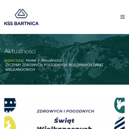
Aktualności
Jesteś tutaj:
Home
/
Aktualności
/
ŻYCZYMY ZDROWYCH, POGODNYCH, RODZINNYCH ŚWIĄT
WIELKANOCNYCH