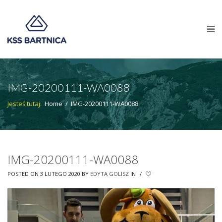
IMG-20200111-WA0088
Jesteś tutaj:
Home
/
IMG-20200111-WA0088
IMG-20200111-WA0088
POSTED ON 3 LUTEGO 2020
BY
EDYTA GOLISZ
IN
/