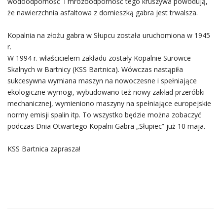
wodoodporność i mrozoodporność tego kruszywa powodują,
że nawierzchnia asfaltowa z domieszką gabra jest trwalsza.
Kopalnia na złożu gabra w Słupcu została uruchomiona w 1945
r.
W 1994 r. właścicielem zakładu zostały Kopalnie Surowce
Skalnych w Bartnicy (KSS Bartnica). Wówczas nastąpiła
sukcesywna wymiana maszyn na nowoczesne i spełniające
ekologiczne wymogi, wybudowano też nowy zakład przeróbki
mechanicznej, wymieniono maszyny na spełniające europejskie
normy emisji spalin itp. To wszystko będzie można zobaczyć
podczas Dnia Otwartego Kopalni Gabra „Słupiec” już 10 maja.
KSS Bartnica zaprasza!