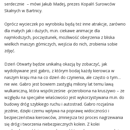
serdecznie – mówi Jakub Madej, prezes Kopalń Surowców
Skalnych w Bartnicy.
Oprócz wycieczek po wyrobisku będą też inne atrakcje, zarówno
dla małych jak i dużych, m.in. ciekawe animacje dla
najmłodszych, poczęstunek, możliwość obejrzenia z bliska
wielkich maszyn górniczych, wejścia do nich, zrobienia sobie
zdjęć.
Dzień Otwarty będzie unikalną okazją by zobaczyć, jak
wydobywane jest gabro, z którym bodaj każdy kierowca w
naszym kraju ma na co dzień do czynienia, ale często o tym…
nie wie. Gabro jest bowiem zastygłą miliony lat temu lawą
wulkaniczną, która współcześnie -przerobiona na kruszywo – ze
względu na specjalne właściwości jest wykorzystywana m.in. do
budowy dróg szybkiego ruchu i autostrad. Gabro rozjaśnia
jezdnie, dzięki czemu wpływa na poprawę widoczności i
bezpieczeństwa kierowców, zmniejsza też proces nagrzewania
się dróg i tworzenia niebezpiecznych kolein. Z kolei