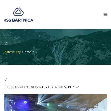
7
Jesteś tutaj:
Home
/
7
7
POSTED ON 20 CZERWCA 2021
BY
EDYTA GOLISZ
IN
/