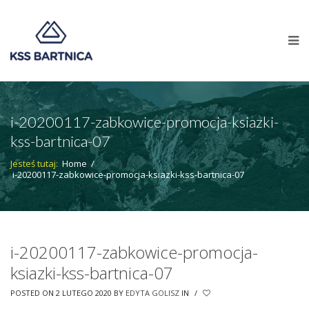
i-20200117-zabkowice-promocja-ksiazki-
kss-bartnica-07
Jesteś tutaj:
Home
/
i-20200117-zabkowice-promocja-ksiazki-kss-bartnica-07
i-20200117-zabkowice-promocja-
ksiazki-kss-bartnica-07
POSTED ON 2 LUTEGO 2020
BY
EDYTA GOLISZ
IN
/