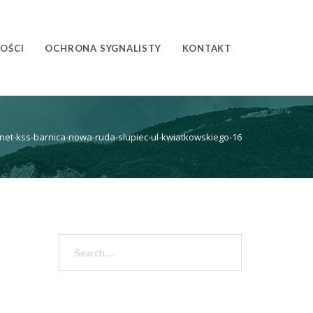
OŚCI
OCHRONA SYGNALISTY
KONTAKT
rnet-kss-barnica-nowa-ruda-slupiec-ul-kwiatkowskiego-16