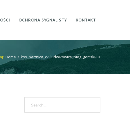
OŚCI
OCHRONA SYGNALISTY
KONTAKT
aj:
Home
/
kss_bartnica_ck_ludwikowice_bieg_gorrski-01