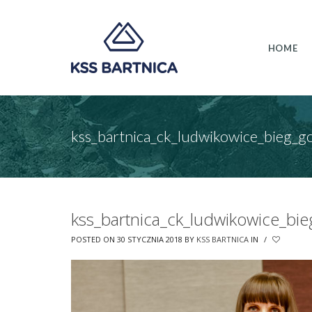
HOME
kss_bartnica_ck_ludwikowice_bieg_g
kss_bartnica_ck_ludwikowice_bie
POSTED ON 30 STYCZNIA 2018
BY
KSS BARTNICA
IN
/