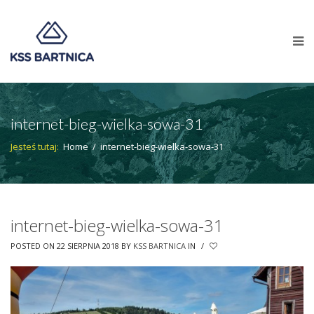
internet-bieg-wielka-sowa-31
Jesteś tutaj:
Home
/
internet-bieg-wielka-sowa-31
internet-bieg-wielka-sowa-31
POSTED ON 22 SIERPNIA 2018
BY
KSS BARTNICA
IN
/