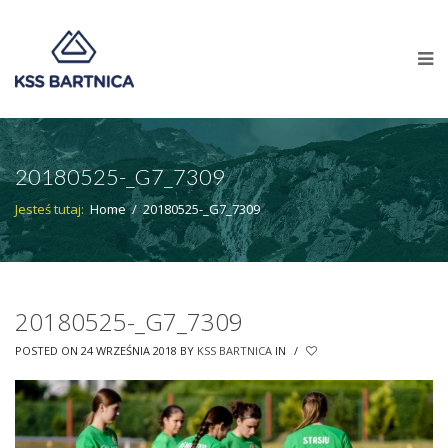
20180525-_G7_7309
Jesteś tutaj:
Home
/
20180525-_G7_7309
20180525-_G7_7309
POSTED ON 24 WRZEŚNIA 2018
BY
KSS BARTNICA
IN
/