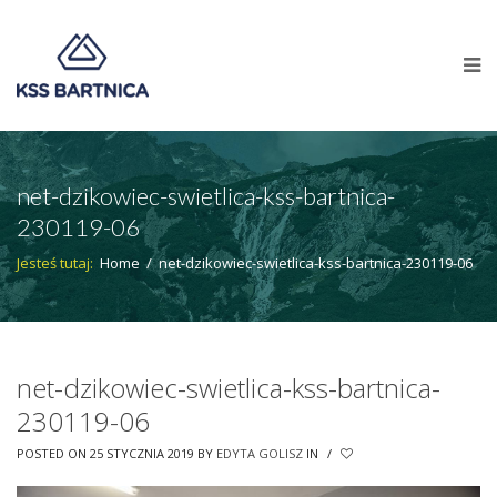
net-dzikowiec-swietlica-kss-bartnica-
230119-06
Jesteś tutaj:
Home
/
net-dzikowiec-swietlica-kss-bartnica-230119-06
net-dzikowiec-swietlica-kss-bartnica-
230119-06
POSTED ON 25 STYCZNIA 2019
BY
EDYTA GOLISZ
IN
/