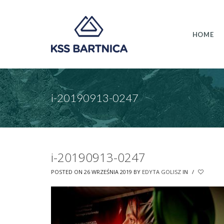
HOME
i-20190913-0247
i-20190913-0247
POSTED ON 26 WRZEŚNIA 2019
BY
EDYTA GOLISZ
IN
/