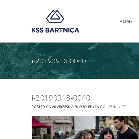
HOME
i-20190913-0040
i-20190913-0040
POSTED ON 26 WRZEŚNIA 2019
BY
EDYTA GOLISZ
IN
/