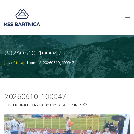
20260610_100047
Jesteś tutaj:
Home
/
20260610_100047
20260610_100047
POSTED ON 8 LIPCA 2026
BY
EDYTA GOLISZ
IN
/