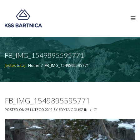
FB_IMG_1549895595771
Jesteś tutaj:
Home
/
FB_IMG_1549895595771
FB_IMG_1549895595771
POSTED ON 25 LUTEGO 2019
BY
EDYTA GOLISZ
IN
/