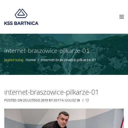
internet-braszowice-pilkarze-01
Jesteś tutaj:
Home
/
internet-braszowice-pilkarze-01
internet-braszowice-pilkarze-01
POSTED ON 25 LUTEGO 2019
BY
EDYTA GOLISZ
IN
/