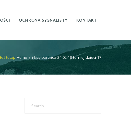
OŚCI
OCHRONA SYGNALISTY
KONTAKT
teś tutaj:
Home
/
i-kss-bartnica-24-02-18-turniej-dzieci-17