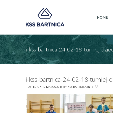
HOME
i-kss-bartnica-24-02-18-turniej-dzie
i-kss-bartnica-24-02-18-turniej-d
POSTED ON 12 MARCA 2018
BY
KSS BARTNICA
IN
/