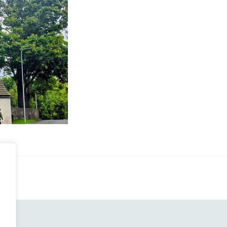
n
c
W
l
B
h
y
a
e
r
t
u
M
ł
o
w
z
ę
k
n
ó
u
c
a
r
l
i
d
N
n
a
n
a
i
i
i
k
n
e
e
n
a
y
m
M
f
c
c
a
o
h
R
z
s
r
o
y
a
B
m
s
b
i
a
o
n
N
t
c
b
i
i
u
y
o
c
e
m
j
w
a
m
i
n
y
L
o
c
a
c
e
d
z
R
h
ś
l
n
O
n
i
y
D
a
I
n
c
O
n
h
–
f
B
O
K
o
r
p
o