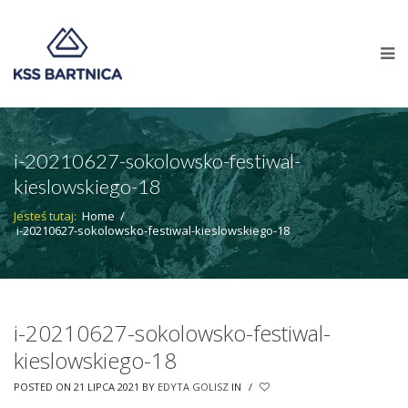
i-20210627-sokolowsko-festiwal-
kieslowskiego-18
Jesteś tutaj:
Home
/
i-20210627-sokolowsko-festiwal-kieslowskiego-18
i-20210627-sokolowsko-festiwal-
kieslowskiego-18
POSTED ON 21 LIPCA 2021
BY
EDYTA GOLISZ
IN
/