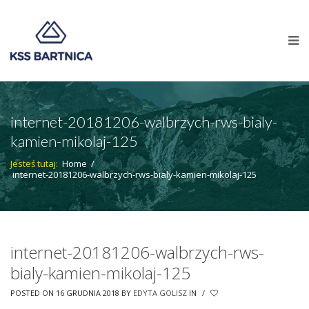
internet-20181206-walbrzych-rws-bialy-
kamien-mikolaj-125
Jesteś tutaj:
Home
/
internet-20181206-walbrzych-rws-bialy-kamien-mikolaj-125
internet-20181206-walbrzych-rws-
bialy-kamien-mikolaj-125
POSTED ON 16 GRUDNIA 2018
BY
EDYTA GOLISZ
IN
/