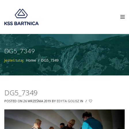
DG5_7349
Jesteś tutaj:
Home
/
DG5_7349
DG5_7349
POSTED ON 26 WRZEŚNIA 2019
BY
EDYTA GOLISZ
IN
/