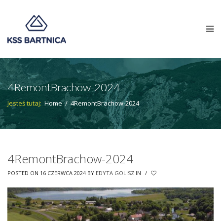
4RemontBrachow-2024
Jesteś tutaj:
Home
/
4RemontBrachow-2024
4RemontBrachow-2024
POSTED ON 16 CZERWCA 2024
BY
EDYTA GOLISZ
IN
/