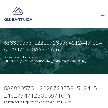
688830573_122207235584512445_124
6279471230669716_n
Jesteś tutaj:
Home
/
688830573_122207235584512445_1246279471230669716_n
688830573_122207235584512445_1
246279471230669716_n
POSTED ON 20 MAJA 2026
BY
EDYTA GOLISZ
IN
/