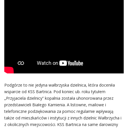
Podgórze to nie jedyna wałbrzyska dzielnica, która doceniła
wsparcie od KSS Bartnica. Pod koniec ub. roku tytułem
„Przyjaciela dzielnicy” kopalnia została uhonorowana przez
przedstawicieli Białego Kamienia. A listowne, mailowe i
telefoniczne podziękowania za pomoc regularnie wpływają
także od mieszkańców i instytucji z innych dzielnic Wałbrzycha i
z okolicznych miejscowości. KSS Bartnica na same darowizny