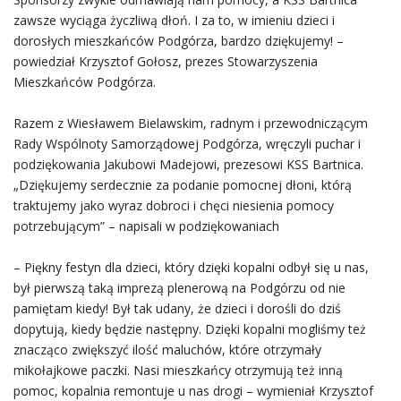
zawsze wyciąga życzliwą dłoń. I za to, w imieniu dzieci i
dorosłych mieszkańców Podgórza, bardzo dziękujemy! –
powiedział Krzysztof Gołosz, prezes Stowarzyszenia
Mieszkańców Podgórza.
Razem z Wiesławem Bielawskim, radnym i przewodniczącym
Rady Wspólnoty Samorządowej Podgórza, wręczyli puchar i
podziękowania Jakubowi Madejowi, prezesowi KSS Bartnica.
„Dziękujemy serdecznie za podanie pomocnej dłoni, którą
traktujemy jako wyraz dobroci i chęci niesienia pomocy
potrzebującym” – napisali w podziękowaniach
– Piękny festyn dla dzieci, który dzięki kopalni odbył się u nas,
był pierwszą taką imprezą plenerową na Podgórzu od nie
pamiętam kiedy! Był tak udany, że dzieci i dorośli do dziś
dopytują, kiedy będzie następny. Dzięki kopalni mogliśmy też
znacząco zwiększyć ilość maluchów, które otrzymały
mikołajkowe paczki. Nasi mieszkańcy otrzymują też inną
pomoc, kopalnia remontuje u nas drogi – wymieniał Krzysztof