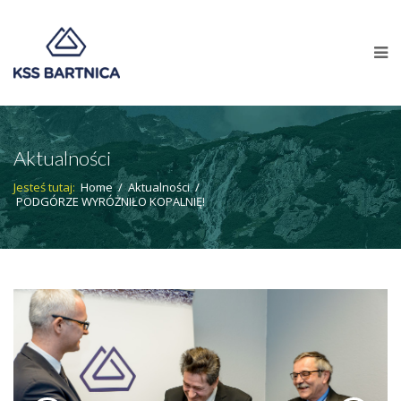
Aktualności
Jesteś tutaj:
Home
/
Aktualności
/
PODGÓRZE WYRÓŻNIŁO KOPALNIĘ!