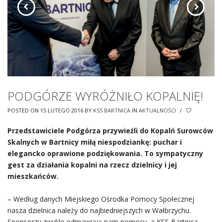
PODGÓRZE WYRÓŻNIŁO KOPALNIĘ!
POSTED ON 15 LUTEGO 2016
BY
KSS BARTNICA
IN
AKTUALNOŚCI
/
Przedstawiciele Podgórza przywieźli do Kopalń Surowców
Skalnych w Bartnicy miłą niespodziankę: puchar i
elegancko oprawione podziękowania. To sympatyczny
gest za działania kopalni na rzecz dzielnicy i jej
mieszkańców.
– Według danych Miejskiego Ośrodka Pomocy Społecznej
nasza dzielnica należy do najbiedniejszych w Wałbrzychu.
Sponsorzy zwykle odmawiają nam pomocy, a KSS Bartnica