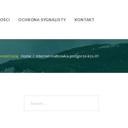
OŚCI
OCHRONA SYGNALISTY
KONTAKT
Jesteś tutaj:
Home
/
internet-siatkowka-podgorze-kss-01