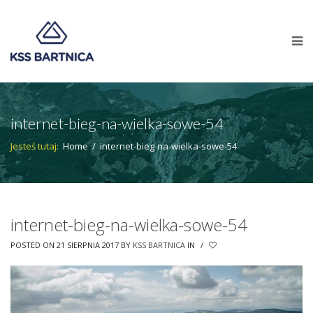
internet-bieg-na-wielka-sowe-54
Jesteś tutaj:
Home
/
internet-bieg-na-wielka-sowe-54
internet-bieg-na-wielka-sowe-54
POSTED ON 21 SIERPNIA 2017
BY
KSS BARTNICA
IN
/