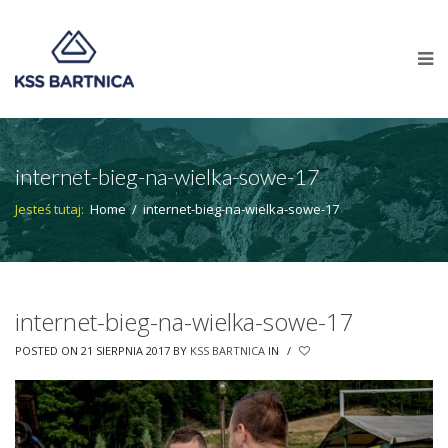
internet-bieg-na-wielka-sowe-17
Jesteś tutaj:
Home
/
internet-bieg-na-wielka-sowe-17
internet-bieg-na-wielka-sowe-17
POSTED ON 21 SIERPNIA 2017
BY
KSS BARTNICA
IN
/