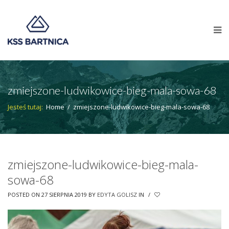
zmiejszone-ludwikowice-bieg-mala-sowa-68
Jesteś tutaj:
Home
/
zmiejszone-ludwikowice-bieg-mala-sowa-68
zmiejszone-ludwikowice-bieg-mala-
sowa-68
POSTED ON 27 SIERPNIA 2019
BY
EDYTA GOLISZ
IN
/