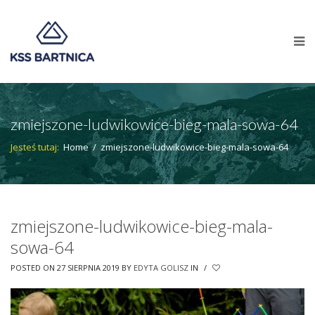
zmiejszone-ludwikowice-bieg-mala-sowa-64
Jesteś tutaj:
Home
/
zmiejszone-ludwikowice-bieg-mala-sowa-64
zmiejszone-ludwikowice-bieg-mala-
sowa-64
POSTED ON 27 SIERPNIA 2019
BY
EDYTA GOLISZ
IN
/