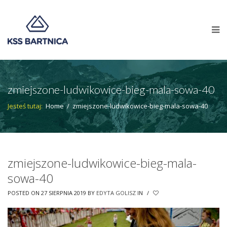
zmiejszone-ludwikowice-bieg-mala-sowa-40
Jesteś tutaj:
Home
/
zmiejszone-ludwikowice-bieg-mala-sowa-40
zmiejszone-ludwikowice-bieg-mala-
sowa-40
POSTED ON 27 SIERPNIA 2019
BY
EDYTA GOLISZ
IN
/