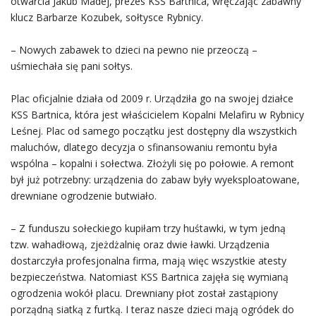
otwarcia Jakub Madej, prezes KSS Bartnica, wręczając zabawny
klucz Barbarze Kozubek, sołtysce Rybnicy.
– Nowych zabawek to dzieci na pewno nie przeoczą –
uśmiechała się pani sołtys.
Plac oficjalnie działa od 2009 r. Urządziła go na swojej działce
KSS Bartnica, która jest właścicielem Kopalni Melafiru w Rybnicy
Leśnej. Plac od samego początku jest dostępny dla wszystkich
maluchów, dlatego decyzja o sfinansowaniu remontu była
wspólna – kopalni i sołectwa. Złożyli się po połowie. A remont
był już potrzebny: urządzenia do zabaw były wyeksploatowane,
drewniane ogrodzenie butwiało.
– Z funduszu sołeckiego kupiłam trzy huśtawki, w tym jedną
tzw. wahadłową, zjeżdżalnię oraz dwie ławki. Urządzenia
dostarczyła profesjonalna firma, mają więc wszystkie atesty
bezpieczeństwa. Natomiast KSS Bartnica zajęła się wymianą
ogrodzenia wokół placu. Drewniany płot został zastąpiony
porządną siatką z furtką. I teraz nasze dzieci mają ogródek do