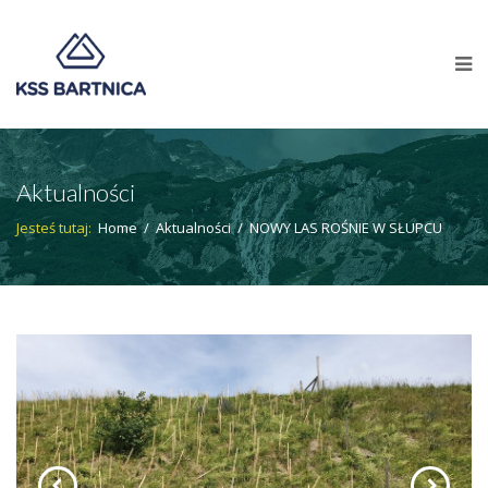
Aktualności
Jesteś tutaj:
Home
/
Aktualności
/
NOWY LAS ROŚNIE W SŁUPCU