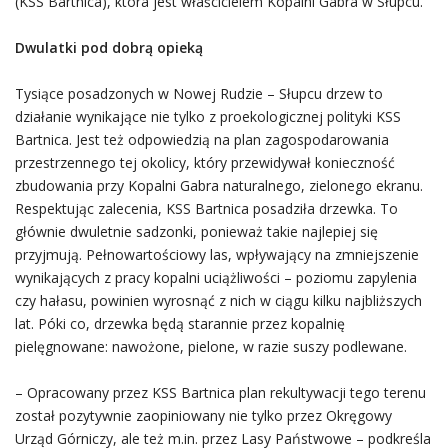
(KSS Bartnica), która jest właścicielem Kopalni Gabra w Słupcu.
Dwulatki pod dobrą opieką
Tysiące posadzonych w Nowej Rudzie – Słupcu drzew to
działanie wynikające nie tylko z proekologicznej polityki KSS
Bartnica. Jest też odpowiedzią na plan zagospodarowania
przestrzennego tej okolicy, który przewidywał konieczność
zbudowania przy Kopalni Gabra naturalnego, zielonego ekranu.
Respektując zalecenia, KSS Bartnica posadziła drzewka. To
głównie dwuletnie sadzonki, ponieważ takie najlepiej się
przyjmują. Pełnowartościowy las, wpływający na zmniejszenie
wynikających z pracy kopalni uciążliwości – poziomu zapylenia
czy hałasu, powinien wyrosnąć z nich w ciągu kilku najbliższych
lat. Póki co, drzewka będą starannie przez kopalnię
pielęgnowane: nawożone, pielone, w razie suszy podlewane.
– Opracowany przez KSS Bartnica plan rekultywacji tego terenu
został pozytywnie zaopiniowany nie tylko przez Okręgowy
Urząd Górniczy, ale też m.in. przez Lasy Państwowe – podkreśla