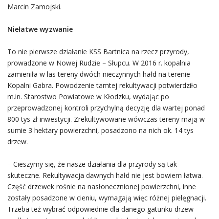
Marcin Zamojski.
Niełatwe wyzwanie
To nie pierwsze działanie KSS Bartnica na rzecz przyrody,
prowadzone w Nowej Rudzie – Słupcu. W 2016 r. kopalnia
zamieniła w las tereny dwóch nieczynnych hałd na terenie
Kopalni Gabra. Powodzenie tamtej rekultywacji potwierdziło
m.in. Starostwo Powiatowe w Kłodzku, wydając po
przeprowadzonej kontroli przychylną decyzję dla wartej ponad
800 tys zł inwestycji. Zrekultywowane wówczas tereny mają w
sumie 3 hektary powierzchni, posadzono na nich ok. 14 tys
drzew.
– Cieszymy się, że nasze działania dla przyrody są tak
skuteczne. Rekultywacja dawnych hałd nie jest bowiem łatwa.
Część drzewek rośnie na nasłonecznionej powierzchni, inne
zostały posadzone w cieniu, wymagają więc różnej pielęgnacji.
Trzeba też wybrać odpowiednie dla danego gatunku drzew