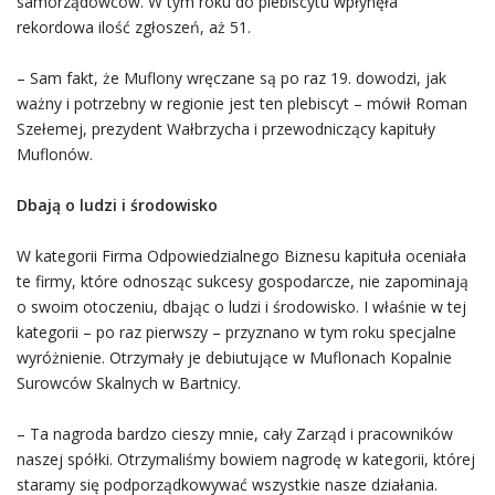
samorządowców. W tym roku do plebiscytu wpłynęła
rekordowa ilość zgłoszeń, aż 51.
– Sam fakt, że Muflony wręczane są po raz 19. dowodzi, jak
ważny i potrzebny w regionie jest ten plebiscyt – mówił Roman
Szełemej, prezydent Wałbrzycha i przewodniczący kapituły
Muflonów.
Dbają o ludzi i środowisko
W kategorii Firma Odpowiedzialnego Biznesu kapituła oceniała
te firmy, które odnosząc sukcesy gospodarcze, nie zapominają
o swoim otoczeniu, dbając o ludzi i środowisko. I właśnie w tej
kategorii – po raz pierwszy – przyznano w tym roku specjalne
wyróżnienie. Otrzymały je debiutujące w Muflonach Kopalnie
Surowców Skalnych w Bartnicy.
– Ta nagroda bardzo cieszy mnie, cały Zarząd i pracowników
naszej spółki. Otrzymaliśmy bowiem nagrodę w kategorii, której
staramy się podporządkowywać wszystkie nasze działania.