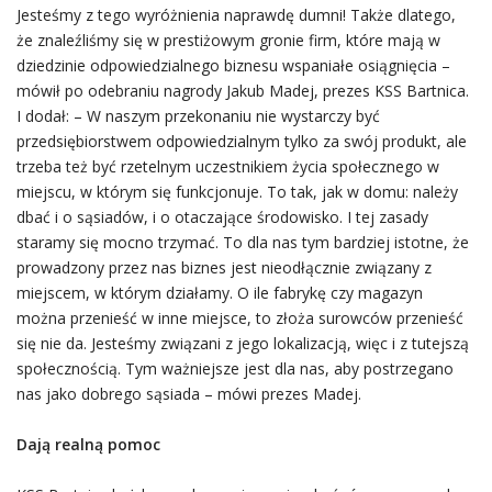
Jesteśmy z tego wyróżnienia naprawdę dumni! Także dlatego,
że znaleźliśmy się w prestiżowym gronie firm, które mają w
dziedzinie odpowiedzialnego biznesu wspaniałe osiągnięcia –
mówił po odebraniu nagrody Jakub Madej, prezes KSS Bartnica.
I dodał: – W naszym przekonaniu nie wystarczy być
przedsiębiorstwem odpowiedzialnym tylko za swój produkt, ale
trzeba też być rzetelnym uczestnikiem życia społecznego w
miejscu, w którym się funkcjonuje. To tak, jak w domu: należy
dbać i o sąsiadów, i o otaczające środowisko. I tej zasady
staramy się mocno trzymać. To dla nas tym bardziej istotne, że
prowadzony przez nas biznes jest nieodłącznie związany z
miejscem, w którym działamy. O ile fabrykę czy magazyn
można przenieść w inne miejsce, to złoża surowców przenieść
się nie da. Jesteśmy związani z jego lokalizacją, więc i z tutejszą
społecznością. Tym ważniejsze jest dla nas, aby postrzegano
nas jako dobrego sąsiada – mówi prezes Madej.
Dają realną pomoc