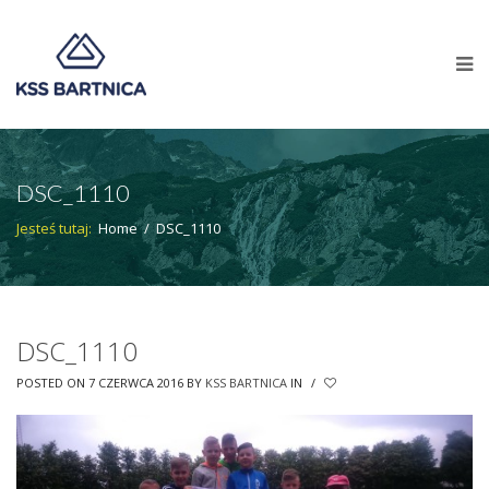
DSC_1110
Jesteś tutaj:
Home
/
DSC_1110
DSC_1110
POSTED ON 7 CZERWCA 2016
BY
KSS BARTNICA
IN
/