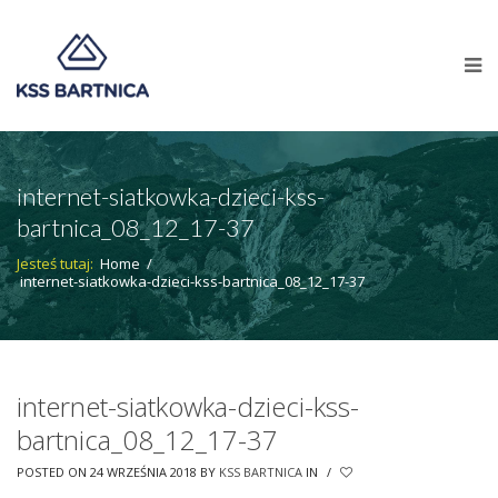
internet-siatkowka-dzieci-kss-
bartnica_08_12_17-37
Jesteś tutaj:
Home
/
internet-siatkowka-dzieci-kss-bartnica_08_12_17-37
internet-siatkowka-dzieci-kss-
bartnica_08_12_17-37
POSTED ON 24 WRZEŚNIA 2018
BY
KSS BARTNICA
IN
/