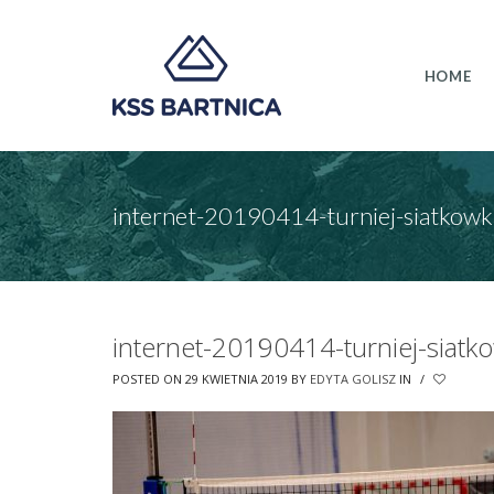
HOME
internet-20190414-turniej-siatkowk
internet-20190414-turniej-siatk
POSTED ON 29 KWIETNIA 2019
BY
EDYTA GOLISZ
IN
/