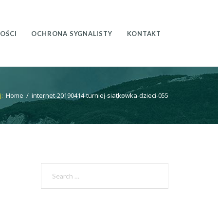
OŚCI
OCHRONA SYGNALISTY
KONTAKT
j:
Home
/
internet-20190414-turniej-siatkowka-dzieci-055