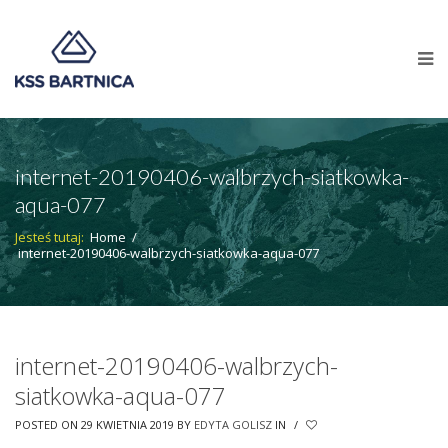
internet-20190406-walbrzych-siatkowka-
aqua-077
Jesteś tutaj:
Home
/
internet-20190406-walbrzych-siatkowka-aqua-077
internet-20190406-walbrzych-
siatkowka-aqua-077
POSTED ON 29 KWIETNIA 2019
BY
EDYTA GOLISZ
IN
/