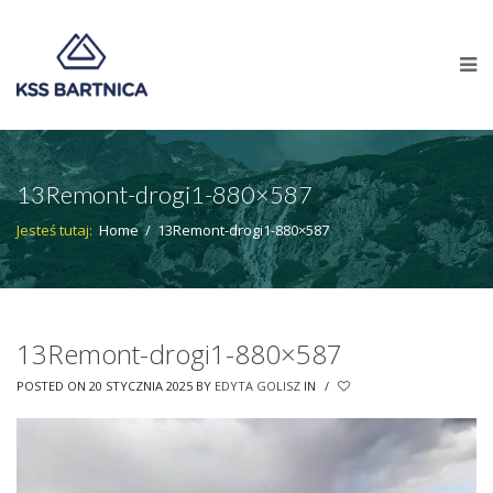
13Remont-drogi1-880×587
Jesteś tutaj:
Home
/
13Remont-drogi1-880×587
13Remont-drogi1-880×587
POSTED ON 20 STYCZNIA 2025
BY
EDYTA GOLISZ
IN
/