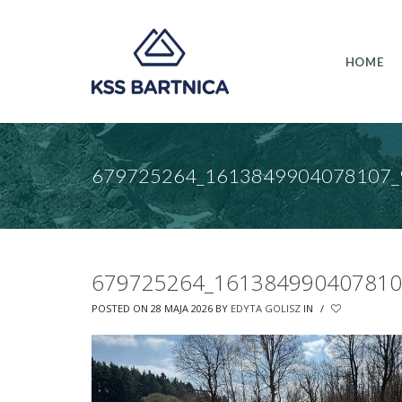
HOME
679725264_1613849904078107_
679725264_161384990407810
POSTED ON 28 MAJA 2026
BY
EDYTA GOLISZ
IN
/