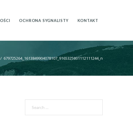
OŚCI
OCHRONA SYGNALISTY
KONTAKT
/
679725264_1613849904078107_9165325931112111244_n