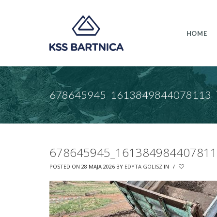
HOME
678645945_1613849844078113_
678645945_161384984407811
POSTED ON 28 MAJA 2026
BY
EDYTA GOLISZ
IN
/