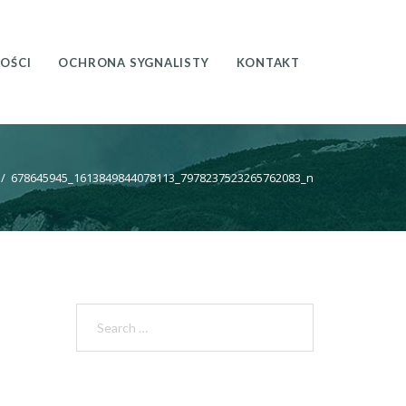
OŚCI
OCHRONA SYGNALISTY
KONTAKT
/
678645945_1613849844078113_7978237523265762083_n