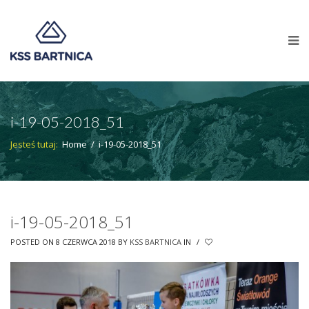
i-19-05-2018_51
Jesteś tutaj:
Home
/
i-19-05-2018_51
i-19-05-2018_51
POSTED ON 8 CZERWCA 2018
BY
KSS BARTNICA
IN
/