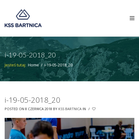
i-19-05-2018_20
Jesteś tutaj:
Home
/
i-19-05-2018_20
i-19-05-2018_20
POSTED ON 8 CZERWCA 2018
BY
KSS BARTNICA
IN
/