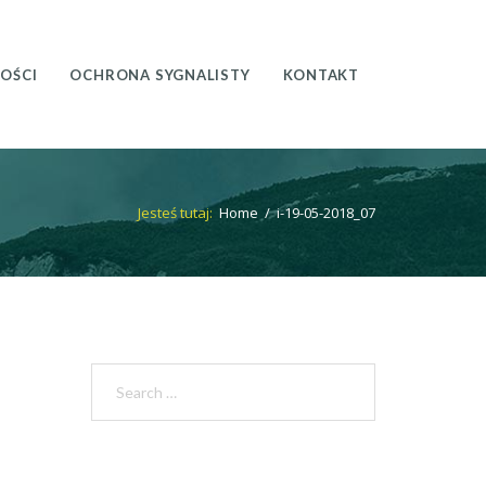
OŚCI
OCHRONA SYGNALISTY
KONTAKT
Jesteś tutaj:
Home
/
i-19-05-2018_07