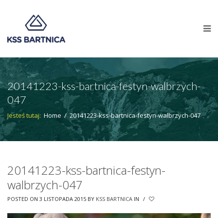
20141223-kss-bartnica-festyn-walbrzych-
047
Jesteś tutaj:
Home
/
20141223-kss-bartnica-festyn-walbrzych-047
20141223-kss-bartnica-festyn-
walbrzych-047
POSTED ON 3 LISTOPADA 2015
BY
KSS BARTNICA
IN
/