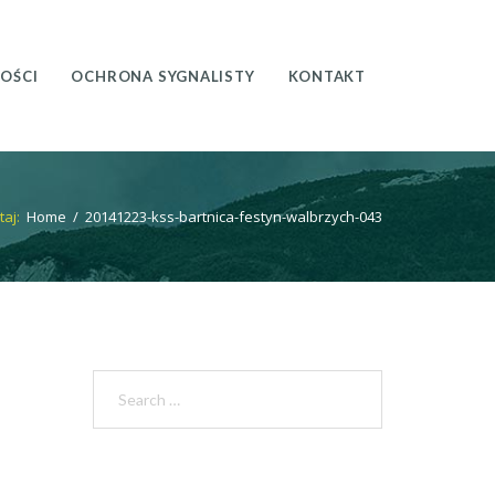
OŚCI
OCHRONA SYGNALISTY
KONTAKT
taj:
Home
/
20141223-kss-bartnica-festyn-walbrzych-043