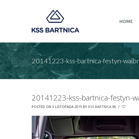
HOME
20141223-kss-bartnica-festyn-walb
20141223-kss-bartnica-festyn-w
POSTED ON 3 LISTOPADA 2015
BY
KSS BARTNICA
IN
/