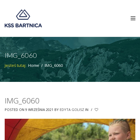
IMG_6060
Jesteś tutaj:
Home
/
IMG_6060
IMG_6060
POSTED ON 9 WRZEŚNIA 2021
BY
EDYTA GOLISZ
IN
/