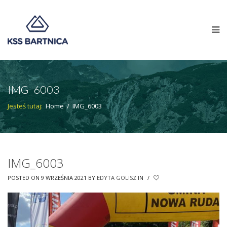
IMG_6003
Jesteś tutaj:
Home
/
IMG_6003
IMG_6003
POSTED ON 9 WRZEŚNIA 2021
BY
EDYTA GOLISZ
IN
/