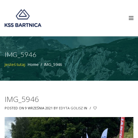
IMG_5946
Jesteś tutaj:
Home
/
IMG_5946
IMG_5946
POSTED ON 9 WRZEŚNIA 2021
BY
EDYTA GOLISZ
IN
/