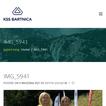
IMG_5941
Jesteś tutaj:
Home
/
IMG_5941
IMG_5941
POSTED ON 9 WRZEŚNIA 2021
BY
EDYTA GOLISZ
IN
/